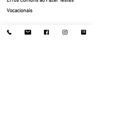
Erros Comuns ao Fazer Testes 
Vocacionais
Embora os testes sejam ferramentas 
poderosas, é importante usá-los 
corretamente. Aqui estão alguns erros a 
evitar:
1. Levar os Resultados Como 
Verdade Absoluta
Os testes são guias, não oráculos. Use-os 
como ponto de partida, não como regra 
definitiva.
2. Ignorar Sua Intuição