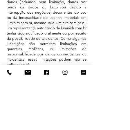
danos (incluindo, sem limitação, danos por
perda de dados ou lucro ou devido a
interrupção dos negócios) decorrentes do uso
ou da incapacidade de usar os materiais em
luminirh.com.br, mesmo que luminirh.com.br ou
um representante autorizado da luminirh.com.br
tenha sido notificado oralmente ou por escrito
da possibilidade de tais danos. Como algumas
jurisdições não permitem limitações em
garantias implícitas, ou limitações de
responsabilidade por danos conseqüentes ou
incidentais, essas limitações podem não se
aplicar a você.
5. Precisão dos materiais
Os materiais exibidos no site da luminirh.com.br
podem incluir erros técnicos, tipográficos ou
fotográficos. luminirh.com.br não garante que
qualquer material em seu site seja preciso,
completo ou atual. luminirh.com.br pode fazer
alterações nos materiais contidos em seu site a
qualquer momento, sem aviso prévio. No
entanto, luminirh.com.br não se compromete a
atualizar os materiais.