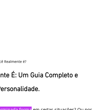
ê Realmente é?
te É: Um Guia Completo e 
ersonalidade.
terminada forma
 em certas situações? Ou por 