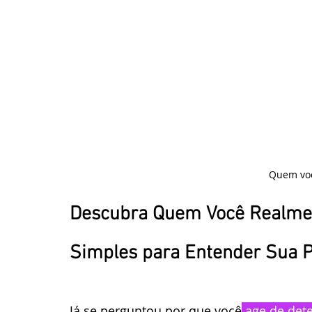
Quem voc
Descubra Quem Você Realmen
Simples para Entender Sua P
Já se perguntou por que você
 age de de