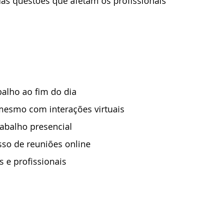
s questões que afetam os profissionais 
balho ao fim do dia
mesmo com interações virtuais
rabalho presencial
sso de reuniões online
 e profissionais