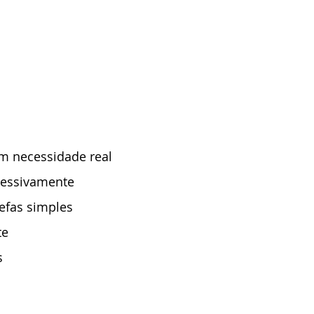
sem necessidade real
sessivamente
efas simples
te
s