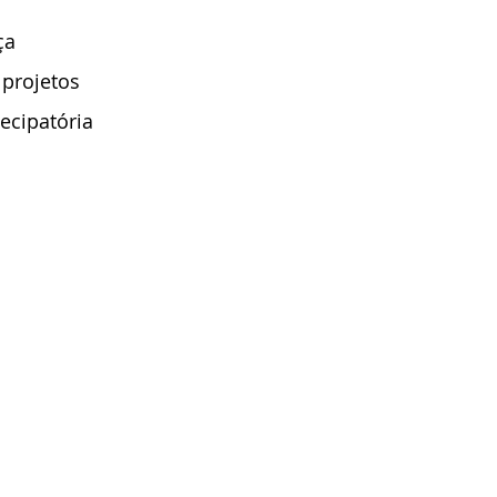
ça
 projetos
ecipatória