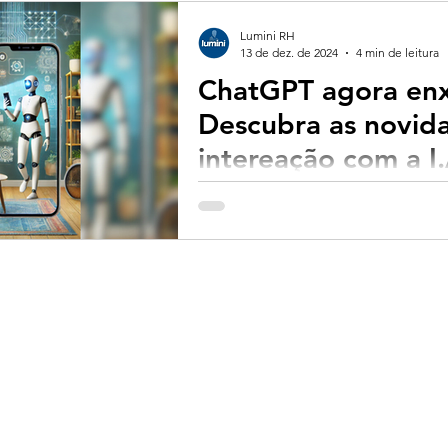
Lumini RH
13 de dez. de 2024
4 min de leitura
ChatGPT agora en
Descubra as novida
intereação com a I.
A tecnologia de inteligência artif
mais recente atualização do ChatG
capacidade...