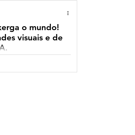
xerga o mundo!
des visuais e de
A.
icial deu um grande passo com a
PT. A OpenAI introduziu a