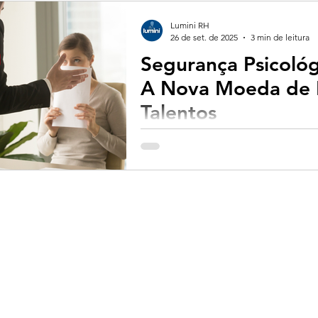
Lumini RH
26 de set. de 2025
3 min de leitura
Segurança Psicológ
A Nova Moeda de 
Talentos
Segurança Psicológica no Trabalh
Talentos Imagine entrar em uma reunião de 
que pode...