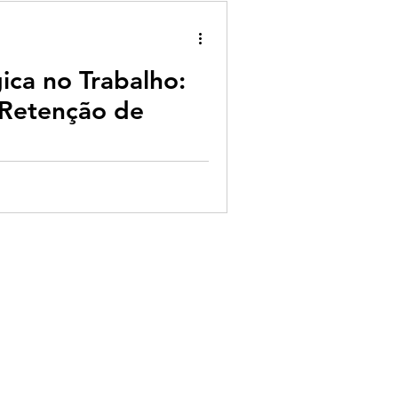
ica no Trabalho:
Retenção de
o: O Segredo da Retenção de
equipe com uma ideia