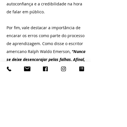
autoconfiança e a credibilidade na hora 
de falar em público.
Por fim, vale destacar a importância de 
encarar os erros como parte do processo 
de aprendizagem. Como disse o escritor 
americano Ralph Waldo Emerson, 
"Nunca 
se deixe desencorajar pelas falhas. Afinal, 
elas são apenas oportunidades para 
começar de novo, com mais inteligência"
. 
Portanto, se você cometer algum deslize 
na apresentação, não se desanime, use 
essa experiência para aprender e 
aprimorar suas habilidades na oratória.
Falar em público pode ser uma tarefa 